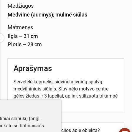
Medžiagos
Medvilnė (audinys)
;
mulinė siūlas
Matmenys
Ilgis – 31 cm
Plotis – 28 cm
Aprašymas
Servetėlė-kapmelis, siuvinėta įvairių spalvų
medvilniniais siūlais. Siuvinėto motyvo centre
gėlės žiedas ir 3 lapeliai, aplink stilizuota trikampė
kompozicija.
iniai slapukų (angl.
utinkate su būtinaisiais
Turite daugiau informacijos apie objektą?