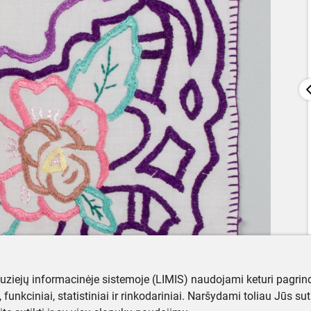
muziejų informacinėje sistemoje (LIMIS) naudojami keturi pagrind
ji, funkciniai, statistiniai ir rinkodariniai. Naršydami toliau Jūs s