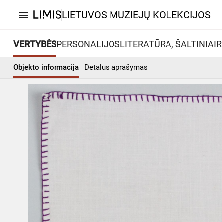
LIETUVOS MUZIEJŲ KOLEKCIJOS
menu
VERTYBĖS
PERSONALIJOS
LITERATŪRA, ŠALTINIAI
R
Objekto informacija
Detalus aprašymas