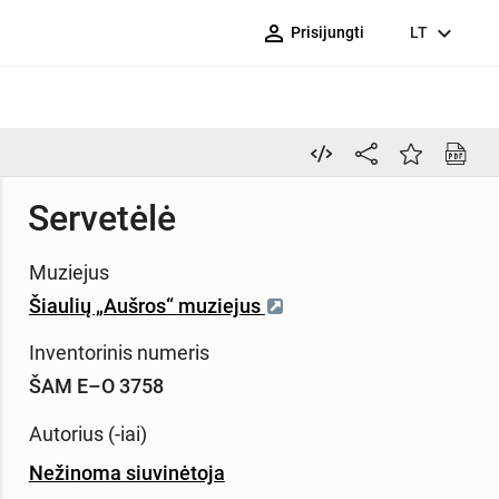
person_outline
expand_more
Prisijungti
LT
Servetėlė
Muziejus
Šiaulių „Aušros“ muziejus
Inventorinis numeris
ŠAM E–O 3758
Autorius (-iai)
Nežinoma siuvinėtoja