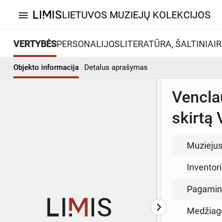
LIETUVOS MUZIEJŲ KOLEKCIJOS
menu
VERTYBĖS
PERSONALIJOS
LITERATŪRA, ŠALTINIAI
R
Objekto informacija
Detalus aprašymas
Vencla
skirtą 
Muzieju
Inventor
Pagamin
Medžiag