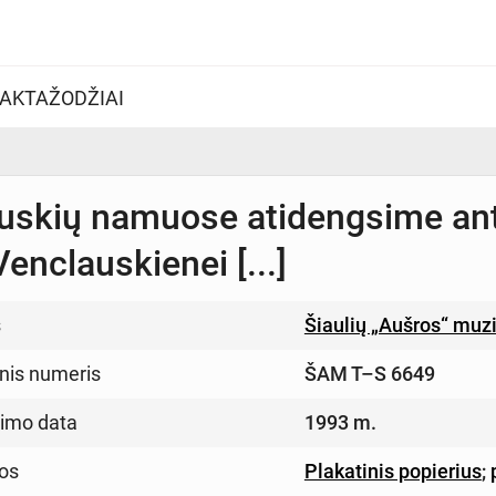
AKTAŽODŽIAI
uskių namuose atidengsime antr
Venclauskienei [...]
s
Šiaulių „Aušros“ muz
inis numeris
ŠAM T–S 6649
imo data
1993 m.
os
Plakatinis popierius
;