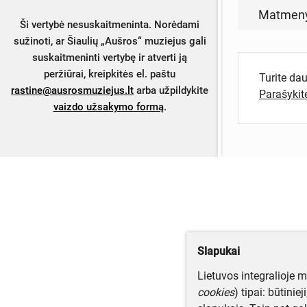
Matmen
Ši vertybė nesuskaitmeninta. Norėdami
sužinoti, ar Šiaulių „Aušros“ muziejus gali
suskaitmeninti vertybę ir atverti ją
peržiūrai, kreipkitės el. paštu
Turite da
rastine@ausrosmuziejus.lt
arba užpildykite
Parašyki
vaizdo užsakymo formą
.
Slapukai
Lietuvos integralioje 
cookies
) tipai: būtinie