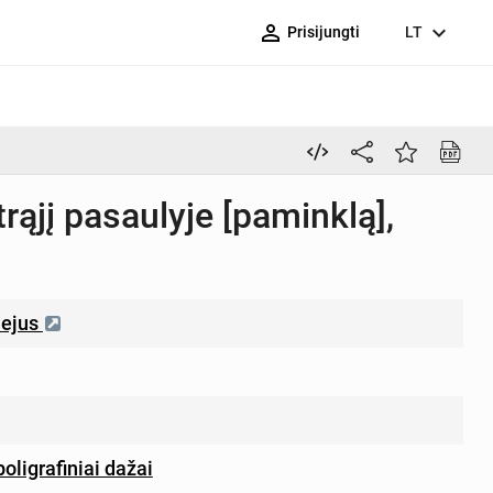
person_outline
expand_more
Prisijungti
LT
ąjį pasaulyje [paminklą],
iejus
poligrafiniai dažai