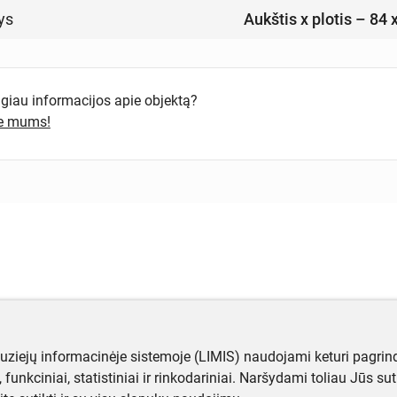
ys
Aukštis x plotis – 84 
ugiau informacijos apie objektą?
te mums!
muziejų informacinėje sistemoje (LIMIS) naudojami keturi pagrind
ji, funkciniai, statistiniai ir rinkodariniai. Naršydami toliau Jūs s