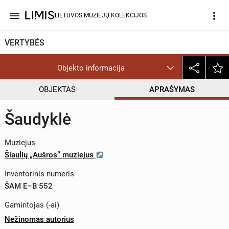
menu
more_vert
LIETUVOS MUZIEJŲ KOLEKCIJOS
VERTYBĖS
Objekto informacija
OBJEKTAS
APRAŠYMAS
Šaudyklė
Muziejus
Šiaulių „Aušros“ muziejus
Inventorinis numeris
ŠAM E–B 552
Gamintojas (-ai)
Nežinomas autorius