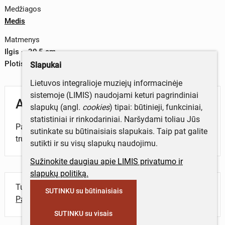
Medžiagos
Medis
Matmenys
Ilgis – 30,5 cm
Plotis – 4 cm
Slapukai
Lietuvos integralioje muziejų informacinėje
sistemoje (LIMIS) naudojami keturi pagrindiniai
Aprašymas
slapukų (angl.
cookies
) tipai: būtinieji, funkciniai,
statistiniai ir rinkodariniai. Naršydami toliau Jūs
Pailgos, laivelio formos šaudyklė. Be šeivos. Galai
sutinkate su būtinaisiais slapukais. Taip pat galite
truputį lenkti. Abiejuose šonuose išgręžta po skylutę.
sutikti ir su visų slapukų naudojimu.
Sužinokite daugiau apie LIMIS privatumo ir
slapukų politiką.
Turite daugiau informacijos apie objektą?
SUTINKU su būtinaisiais
Parašykite mums!
SUTINKU su visais