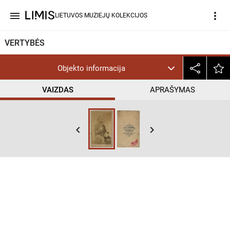
menu
more_vert
LIETUVOS MUZIEJŲ KOLEKCIJOS
VERTYBĖS
Objekto informacija
VAIZDAS
APRAŠYMAS
keyboard_arrow_left
keyboard_arrow_right