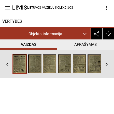
menu
more_vert
LIETUVOS MUZIEJŲ KOLEKCIJOS
VERTYBĖS
Objekto informacija
VAIZDAS
APRAŠYMAS
keyboard_arrow_left
keyboard_arrow_right