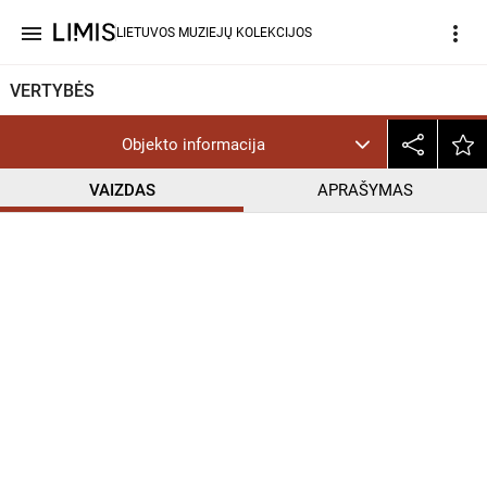
menu
more_vert
LIETUVOS MUZIEJŲ KOLEKCIJOS
VERTYBĖS
Objekto informacija
VAIZDAS
APRAŠYMAS