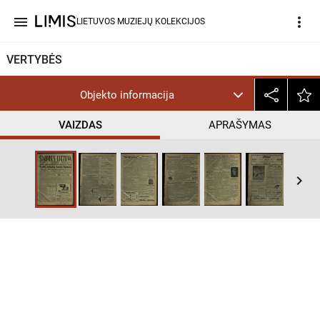
menu
more_vert
LIETUVOS MUZIEJŲ KOLEKCIJOS
VERTYBĖS
Objekto informacija
VAIZDAS
APRAŠYMAS
keyboard_arrow_right