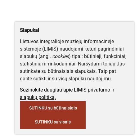
Slapukai
Lietuvos integralioje muziejų informacinėje
sistemoje (LIMIS) naudojami keturi pagrindiniai
slapukų (angl.
cookies
) tipai: būtinieji, funkciniai,
statistiniai ir rinkodariniai. Naršydami toliau Jūs
sutinkate su būtinaisiais slapukais. Taip pat
galite sutikti ir su visų slapukų naudojimu.
Sužinokite daugiau apie LIMIS privatumo ir
slapukų politiką.
SUTINKU su būtinaisiais
SUTINKU su visais