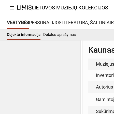
LIETUVOS MUZIEJŲ KOLEKCIJOS
menu
VERTYBĖS
PERSONALIJOS
LITERATŪRA, ŠALTINIAI
R
Objekto informacija
Detalus aprašymas
Kaunas
Muzieju
Inventor
Autorius (
Gamintoja
Sukūrim