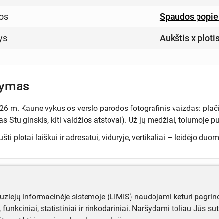
os
Spaudos popie
ys
Aukštis x ploti
šymas
26 m. Kaune vykusios verslo parodos fotografinis vaizdas: plačiu
 Stulginskis, kiti valdžios atstovai). Už jų medžiai, tolumoje p
ušti plotai laiškui ir adresatui, viduryje, vertikaliai – leidėjo duo
ugiau informacijos apie objektą?
muziejų informacinėje sistemoje (LIMIS) naudojami keturi pagrind
te mums!
ji, funkciniai, statistiniai ir rinkodariniai. Naršydami toliau Jūs s