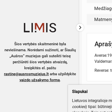
Medžiag
Matmen
Apra
Šios vertybės skaitmeninė byla
neviešinama. Norėdami sužinoti, ar Šiaulių
Averse:19
„Aušros“ muziejus gali suteikti teisę
Valdemaras
peržiūrėti šios vertybės atvaizdą,
kreipkitės el. paštu
Reverse: t
rastine@ausrosmuziejus.lt
arba užpildykite
vaizdo užsakymo formą
.
Slapukai
Turite da
Lietuvos integralioje 
Parašyki
cookies
) tipai: būtinie