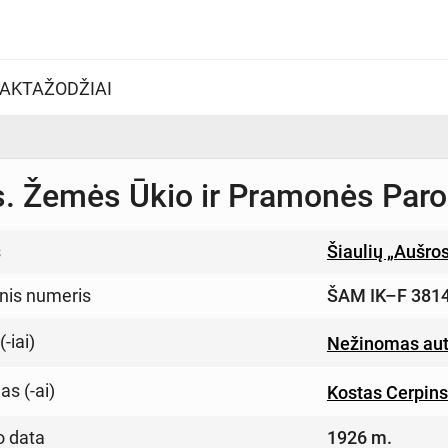
AKTAŽODŽIAI
. Žemės Ūkio ir Pramonės Paro
s
Šiaulių „Aušro
inis numeris
ŠAM IK–F 381
-iai)
Nežinomas aut
s (-ai)
Kostas Cerpin
o data
1926 m.