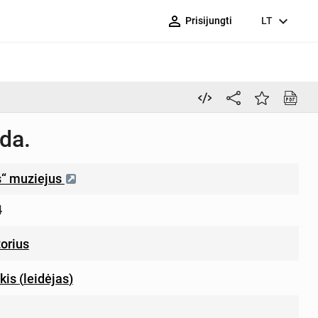
person_outline
expand_more
Prisijungti
LT
da.
s“ muziejus
4
orius
skis
(
leidėjas
)