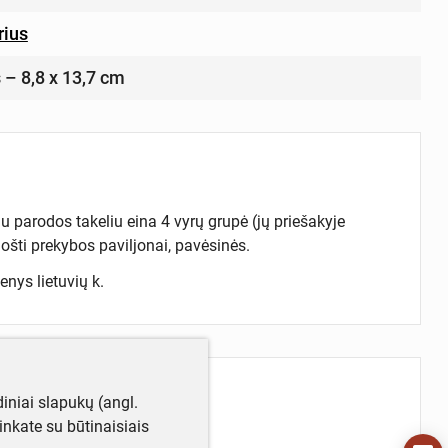
rius
s – 8,8 x 13,7 cm
 parodos takeliu eina 4 vyrų grupė (jų priešakyje
uošti prekybos paviljonai, pavėsinės.
menys lietuvių k.
iniai slapukų (angl.
utinkate su būtinaisiais