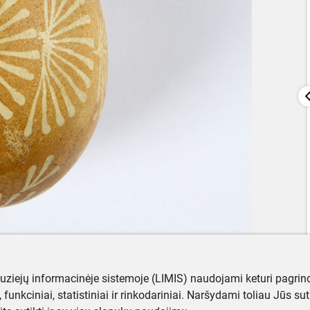
muziejų informacinėje sistemoje (LIMIS) naudojami keturi pagrind
ji, funkciniai, statistiniai ir rinkodariniai. Naršydami toliau Jūs s