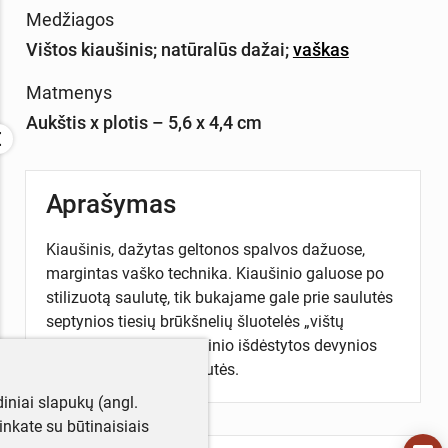
Medžiagos
Vištos kiaušinis
;
natūralūs dažai
;
vaškas
Matmenys
Aukštis x plotis – 5,6 x 4,4 cm
Aprašymas
Kiaušinis, dažytas geltonos spalvos dažuose,
margintas vaško technika. Kiaušinio galuose po
stilizuotą saulutę, tik bukajame gale prie saulutės
septynios tiesių brūkšnelių šluotelės „vištų
pėdelės“. Skersai kiaušinio išdėstytos devynios
stilizuotos pusiau saulutės.
iniai slapukų (angl.
utinkate su būtinaisiais