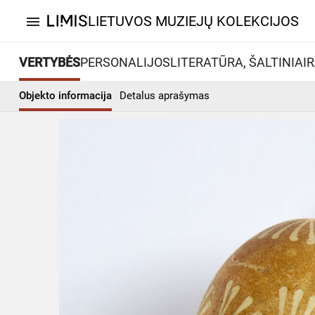
LIETUVOS MUZIEJŲ KOLEKCIJOS
menu
VERTYBĖS
PERSONALIJOS
LITERATŪRA, ŠALTINIAI
R
Objekto informacija
Detalus aprašymas