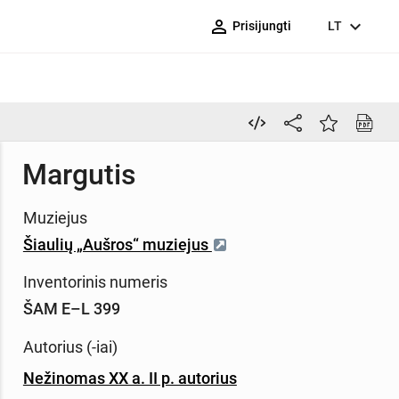
person_outline
expand_more
Prisijungti
LT
Margutis
Muziejus
Šiaulių „Aušros“ muziejus
Inventorinis numeris
ŠAM E–L 399
Autorius (-iai)
Nežinomas XX a. II p. autorius