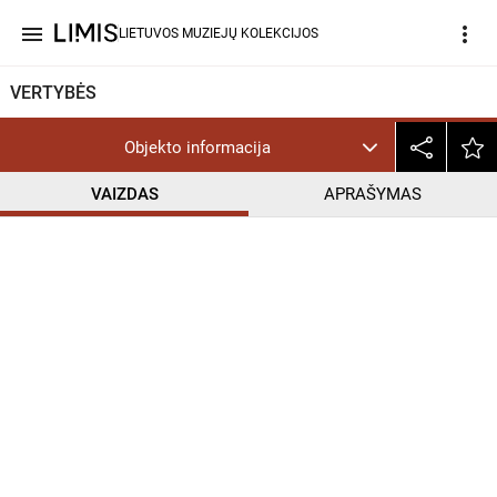
menu
more_vert
LIETUVOS MUZIEJŲ KOLEKCIJOS
VERTYBĖS
Objekto informacija
VAIZDAS
APRAŠYMAS
help_outline
CC BY