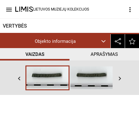
menu
more_vert
LIETUVOS MUZIEJŲ KOLEKCIJOS
VERTYBĖS
Objekto informacija
VAIZDAS
APRAŠYMAS
keyboard_arrow_left
keyboard_arrow_right