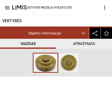
menu
more_vert
LIETUVOS MUZIEJŲ KOLEKCIJOS
VERTYBĖS
Objekto informacija
VAIZDAS
APRAŠYMAS
help_outline
NoC-NC