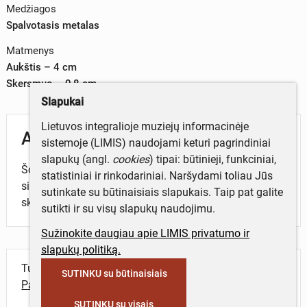
Medžiagos
Spalvotasis metalas
Matmenys
Aukštis – 4 cm
Skersmuo – 0,8 cm
Slapukai
Lietuvos integralioje muziejų informacinėje
Aprašymas
sistemoje (LIMIS) naudojami keturi pagrindiniai
slapukų (angl.
cookies
) tipai: būtinieji, funkciniai,
Šovinio tūta, cilindro formos, priekis šiek tiek
statistiniai ir rinkodariniai. Naršydami toliau Jūs
siaurėjantis, pilkos spalvos. Apatinėje dalyje išmušti
sutinkate su būtinaisiais slapukais. Taip pat galite
skaičiai: „870 80“.
sutikti ir su visų slapukų naudojimu.
Sužinokite daugiau apie LIMIS privatumo ir
slapukų politiką.
Turite daugiau informacijos apie objektą?
SUTINKU su būtinaisiais
Parašykite mums!
SUTINKU su visais