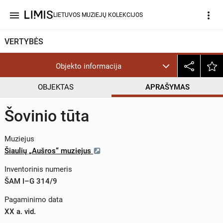
menu
more_vert
LIETUVOS MUZIEJŲ KOLEKCIJOS
VERTYBĖS
Objekto informacija
OBJEKTAS
APRAŠYMAS
Šovinio tūta
Muziejus
Šiaulių „Aušros“ muziejus
Inventorinis numeris
ŠAM I–G 314/9
Pagaminimo data
XX a. vid.