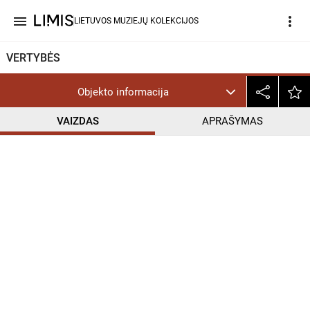
menu
more_vert
LIETUVOS MUZIEJŲ KOLEKCIJOS
VERTYBĖS
Objekto informacija
VAIZDAS
APRAŠYMAS