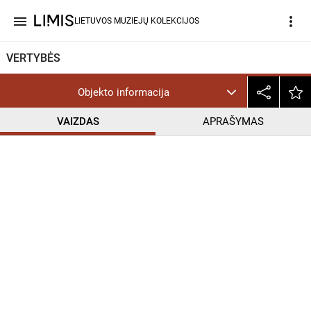
menu
more_vert
LIETUVOS MUZIEJŲ KOLEKCIJOS
VERTYBĖS
Objekto informacija
VAIZDAS
APRAŠYMAS
help_outline
CC BY