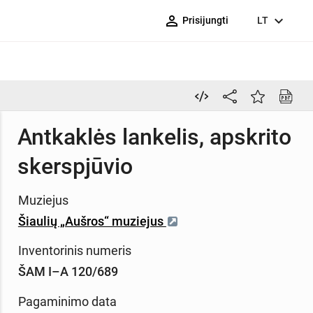
person_outline
expand_more
Prisijungti
LT
Antkaklės lankelis, apskrito
skerspjūvio
Muziejus
Šiaulių „Aušros“ muziejus
Inventorinis numeris
ŠAM I–A 120/689
Pagaminimo data