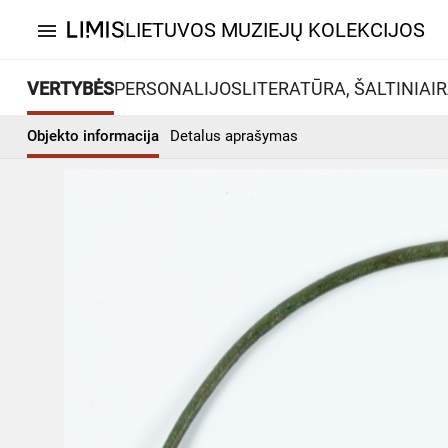
LIETUVOS MUZIEJŲ KOLEKCIJOS
menu
VERTYBĖS
PERSONALIJOS
LITERATŪRA, ŠALTINIAI
R
Objekto informacija
Detalus aprašymas