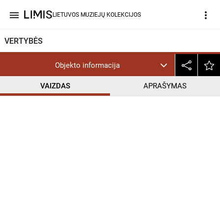
menu
more_vert
LIETUVOS MUZIEJŲ KOLEKCIJOS
VERTYBĖS
Objekto informacija
VAIZDAS
APRAŠYMAS
help_outline
CC BY