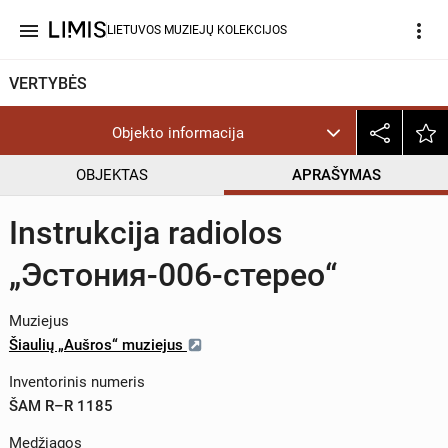
menu
more_vert
LIETUVOS MUZIEJŲ KOLEKCIJOS
VERTYBĖS
Objekto informacija
OBJEKTAS
APRAŠYMAS
Instrukcija radiolos
„Эстония-006-стерео“
Muziejus
Šiaulių „Aušros“ muziejus
Inventorinis numeris
ŠAM R–R 1185
Medžiagos