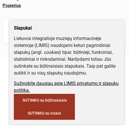
Popierius
Turite daugiau informacijos apie objektą?
Slapukai
Parašykite mums!
Lietuvos integralioje muziejų informacinėje
sistemoje (LIMIS) naudojami keturi pagrindiniai
slapukų (angl.
cookies
) tipai: būtinieji, funkciniai,
statistiniai ir rinkodariniai. Naršydami toliau Jūs
sutinkate su būtinaisiais slapukais. Taip pat galite
sutikti ir su visų slapukų naudojimu.
Sužinokite daugiau apie LIMIS privatumo ir slapukų
politiką.
SUTINKU su būtinaisiais
SUTINKU su visais