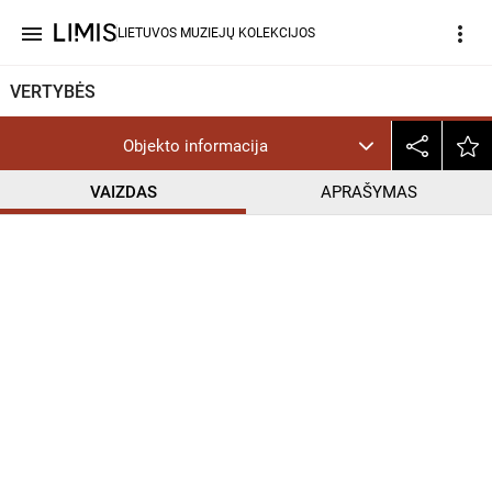
menu
more_vert
LIETUVOS MUZIEJŲ KOLEKCIJOS
VERTYBĖS
Objekto informacija
VAIZDAS
APRAŠYMAS