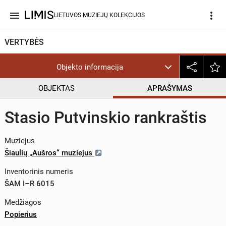
menu
more_vert
LIETUVOS MUZIEJŲ KOLEKCIJOS
VERTYBĖS
Objekto informacija
OBJEKTAS
APRAŠYMAS
Stasio Putvinskio rankraštis
Muziejus
Šiaulių „Aušros“ muziejus
Inventorinis numeris
ŠAM I–R 6015
Medžiagos
Popierius