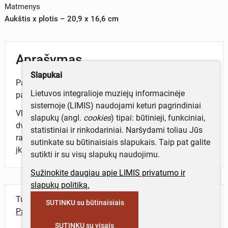
Matmenys
Aukštis x plotis – 20,9 x 16,6 cm
Aprašymas
Slapukai
Papildymas biografijos knygai apie V. Putvinskį, kaip
Lietuvos integralioje muziejų informacinėje
pažangų ūkininką. 30 lapų.
sistemoje (LIMIS) naudojami keturi pagrindiniai
Vladas Putvinskis – Pūtvis (1873–1929) – bajoras,
slapukų (angl.
cookies
) tipai: būtinieji, funkciniai,
dvarininkas, visuomenės ir kultūros veikėjas,
statistiniai ir rinkodariniai. Naršydami toliau Jūs
rašytojas, knygnešys, Lietuvos šaulių sąjungos
sutinkate su būtinaisiais slapukais. Taip pat galite
įkūrėjas.
sutikti ir su visų slapukų naudojimu.
Sužinokite daugiau apie LIMIS privatumo ir
slapukų politiką.
Turite daugiau informacijos apie objektą?
SUTINKU su būtinaisiais
Parašykite mums!
SUTINKU su visais