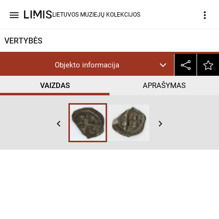
menu
more_vert
LIETUVOS MUZIEJŲ KOLEKCIJOS
VERTYBĖS
Objekto informacija
VAIZDAS
APRAŠYMAS
keyboard_arrow_left
keyboard_arrow_right