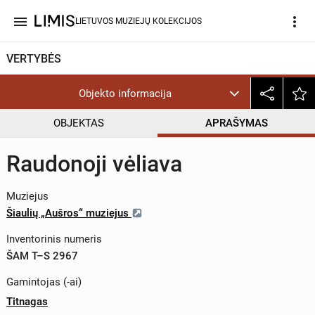
menu
more_vert
LIETUVOS MUZIEJŲ KOLEKCIJOS
VERTYBĖS
Objekto informacija
OBJEKTAS
APRAŠYMAS
Raudonoji vėliava
Muziejus
Šiaulių „Aušros“ muziejus
Inventorinis numeris
ŠAM T–S 2967
Gamintojas (-ai)
Titnagas