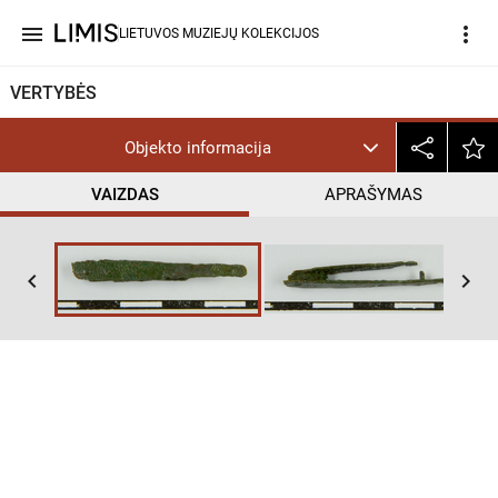
menu
more_vert
LIETUVOS MUZIEJŲ KOLEKCIJOS
VERTYBĖS
Objekto informacija
VAIZDAS
APRAŠYMAS
keyboard_arrow_left
keyboard_arrow_right