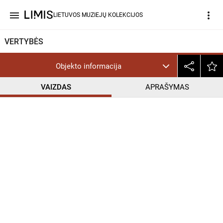
menu
more_vert
LIETUVOS MUZIEJŲ KOLEKCIJOS
VERTYBĖS
Objekto informacija
VAIZDAS
APRAŠYMAS