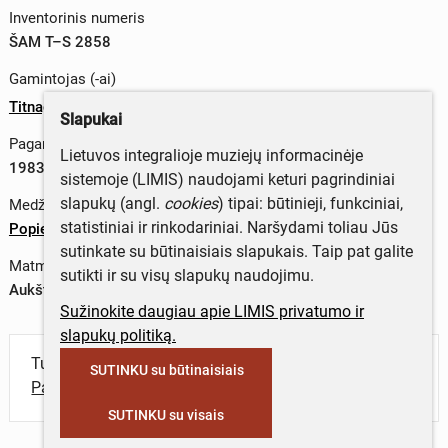
Inventorinis numeris
ŠAM T–S 2858
Gamintojas (-ai)
Titnagas
Slapukai
Pagaminimo data
Lietuvos integralioje muziejų informacinėje
1983 m.
sistemoje (LIMIS) naudojami keturi pagrindiniai
slapukų (angl.
cookies
) tipai: būtinieji, funkciniai,
Medžiagos
statistiniai ir rinkodariniai. Naršydami toliau Jūs
Popierius
sutinkate su būtinaisiais slapukais. Taip pat galite
Matmenys
sutikti ir su visų slapukų naudojimu.
Aukštis x plotis – 83,6 x 59,7 cm
Sužinokite daugiau apie LIMIS privatumo ir
slapukų politiką.
Turite daugiau informacijos apie objektą?
SUTINKU su būtinaisiais
Parašykite mums!
SUTINKU su visais