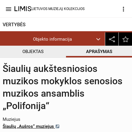
menu
more_vert
LIETUVOS MUZIEJŲ KOLEKCIJOS
VERTYBĖS
Objekto informacija
OBJEKTAS
APRAŠYMAS
Šiaulių aukštesniosios
muzikos mokyklos senosios
muzikos ansamblis
„Polifonija“
Muziejus
Šiaulių „Aušros“ muziejus