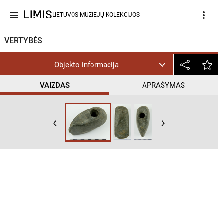
menu
more_vert
LIETUVOS MUZIEJŲ KOLEKCIJOS
VERTYBĖS
Objekto informacija
VAIZDAS
APRAŠYMAS
keyboard_arrow_left
keyboard_arrow_right