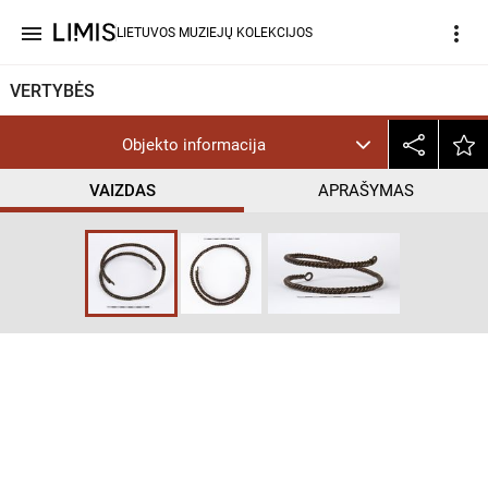
menu
more_vert
LIETUVOS MUZIEJŲ KOLEKCIJOS
VERTYBĖS
Objekto informacija
VAIZDAS
APRAŠYMAS