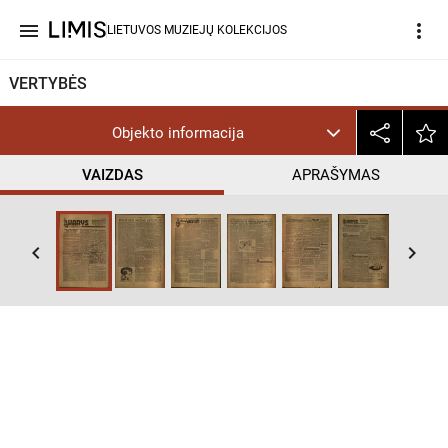
menu
more_vert
LIETUVOS MUZIEJŲ KOLEKCIJOS
VERTYBĖS
Objekto informacija
VAIZDAS
APRAŠYMAS
keyboard_arrow_left
keyboard_arrow_right