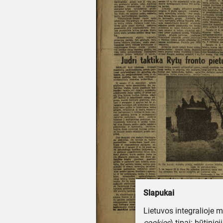
Slapukai
Lietuvos integralioje 
cookies
) tipai: būtinie