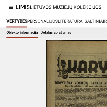
LIETUVOS MUZIEJŲ KOLEKCIJOS
menu
VERTYBĖS
PERSONALIJOS
LITERATŪRA, ŠALTINIAI
R
Objekto informacija
Detalus aprašymas