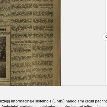
muziejų informacinėje sistemoje (LIMIS) naudojami keturi pagrind
ji, funkciniai, statistiniai ir rinkodariniai. Naršydami toliau Jūs s