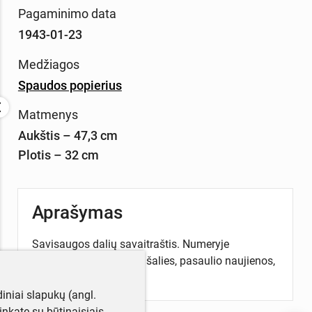
Pagaminimo data
1943-01-23
Medžiagos
Spaudos popierius
Matmenys
Aukštis – 47,3 cm
Plotis – 32 cm
Aprašymas
Savisaugos dalių savaitraštis. Numeryje
spausdinamos miesto, šalies, pasaulio naujienos,
skelbimai.
iniai slapukų (angl.
utinkate su būtinaisiais