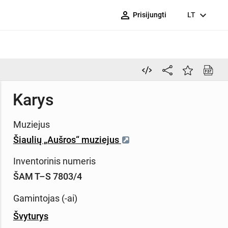
person_outline
expand_more
Prisijungti
LT
Karys
Muziejus
Šiaulių „Aušros“ muziejus
Inventorinis numeris
ŠAM T–S 7803/4
Gamintojas (-ai)
Švyturys