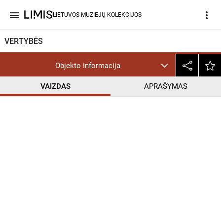
menu
more_vert
LIETUVOS MUZIEJŲ KOLEKCIJOS
VERTYBĖS
Objekto informacija
VAIZDAS
APRAŠYMAS
help_outline
CC BY