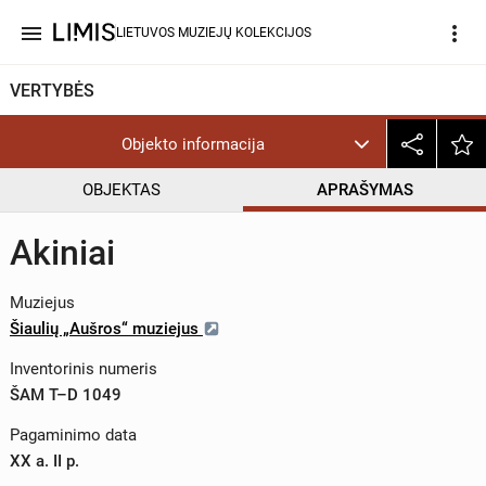
menu
more_vert
LIETUVOS MUZIEJŲ KOLEKCIJOS
VERTYBĖS
Objekto informacija
OBJEKTAS
APRAŠYMAS
Akiniai
Muziejus
Šiaulių „Aušros“ muziejus
Inventorinis numeris
ŠAM T–D 1049
Pagaminimo data
XX a. II p.