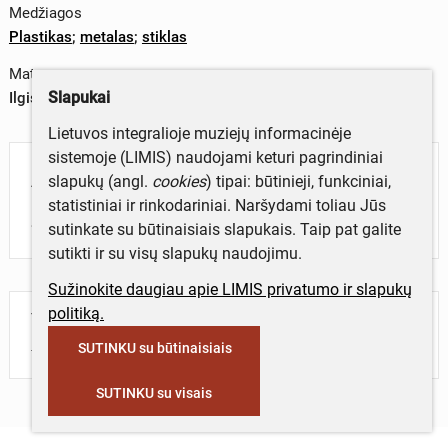
Medžiagos
Plastikas
;
metalas
;
stiklas
Matmenys
Slapukai
Ilgis x plotis – 11 x 11,3 cm
Lietuvos integralioje muziejų informacinėje
sistemoje (LIMIS) naudojami keturi pagrindiniai
Aprašymas
slapukų (angl.
cookies
) tipai: būtinieji, funkciniai,
statistiniai ir rinkodariniai. Naršydami toliau Jūs
Stiklai apvalūs, rėmeliai nedideli, plastikiniai.
sutinkate su būtinaisiais slapukais. Taip pat galite
sutikti ir su visų slapukų naudojimu.
Sužinokite daugiau apie LIMIS privatumo ir slapukų
politiką.
Turite daugiau informacijos apie objektą?
Parašykite mums!
SUTINKU su būtinaisiais
SUTINKU su visais