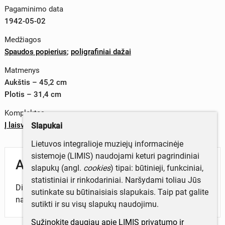
Pagaminimo data
1942-05-02
Medžiagos
Spaudos popierius
;
poligrafiniai dažai
Matmenys
Aukštis – 45,2 cm
Plotis – 31,4 cm
Komplektas
Į laisvę
Slapukai
Lietuvos integralioje muziejų informacinėje
sistemoje (LIMIS) naudojami keturi pagrindiniai
Aprašymas
slapukų (angl.
cookies
) tipai: būtinieji, funkciniai,
statistiniai ir rinkodariniai. Naršydami toliau Jūs
Dienraštyje išspausdintos miesto, šalies, pasaulio
sutinkate su būtinaisiais slapukais. Taip pat galite
naujienos, įvairūs potvarkiai, skelbimai ir kt.
sutikti ir su visų slapukų naudojimu.
Sužinokite daugiau apie LIMIS privatumo ir