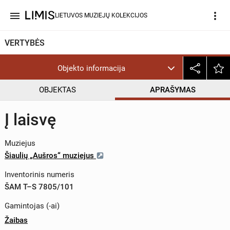
menu
more_vert
LIETUVOS MUZIEJŲ KOLEKCIJOS
VERTYBĖS
Objekto informacija
OBJEKTAS
APRAŠYMAS
Į laisvę
Muziejus
Šiaulių „Aušros“ muziejus
Inventorinis numeris
ŠAM T–S 7805/101
Gamintojas (-ai)
Žaibas