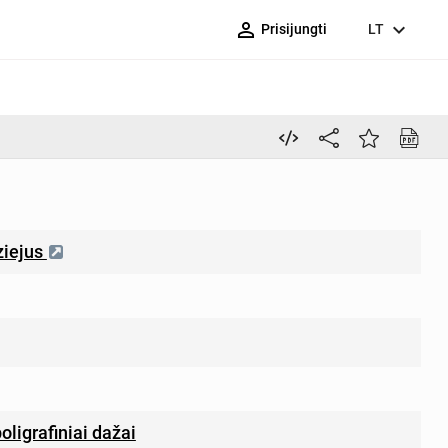
person_outline
expand_more
Prisijungti
LT
ziejus
oligrafiniai dažai