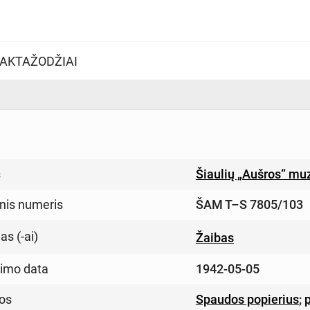
AKTAŽODŽIAI
s
Šiaulių „Aušros“ mu
inis numeris
ŠAM T–S 7805/103
s (-ai)
Žaibas
imo data
1942-05-05
os
Spaudos popierius
;
p