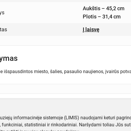
Aukštis – 45,2 cm
ys
Plotis – 31,4 cm
tas
Į laisvę
šymas
e išspausdintos miesto, šalies, pasaulio naujienos, įvairūs potvar
ugiau informacijos apie objektą?
te mums!
muziejų informacinėje sistemoje (LIMIS) naudojami keturi pagrind
ji, funkciniai, statistiniai ir rinkodariniai. Naršydami toliau Jūs s