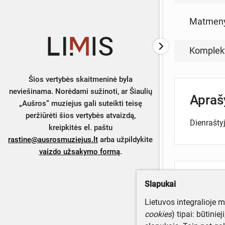
Matmen
Komplek
Šios vertybės skaitmeninė byla
neviešinama. Norėdami sužinoti, ar Šiaulių
Apra
„Aušros“ muziejus gali suteikti teisę
peržiūrėti šios vertybės atvaizdą,
Dienraštyj
kreipkitės el. paštu
rastine@ausrosmuziejus.lt
arba užpildykite
vaizdo užsakymo formą
.
Turite da
Slapukai
Parašyki
Lietuvos integralioje 
cookies
) tipai: būtinie