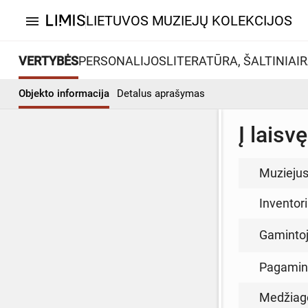
LIETUVOS MUZIEJŲ KOLEKCIJOS
menu
VERTYBĖS
PERSONALIJOS
LITERATŪRA, ŠALTINIAI
R
Objekto informacija
Detalus aprašymas
Į laisvę
Muzieju
Inventor
Gamintoja
Pagamin
Medžiag