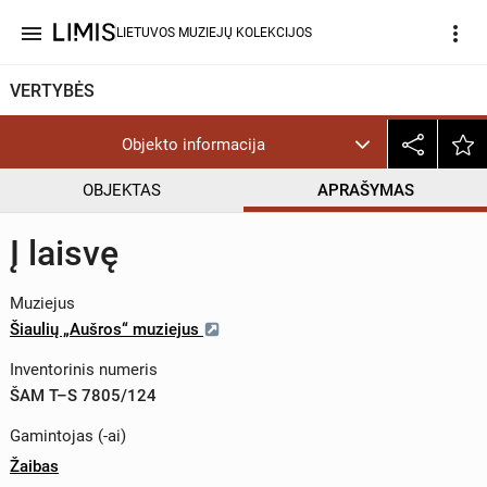
menu
more_vert
LIETUVOS MUZIEJŲ KOLEKCIJOS
VERTYBĖS
Objekto informacija
OBJEKTAS
APRAŠYMAS
Į laisvę
Muziejus
Šiaulių „Aušros“ muziejus
Inventorinis numeris
ŠAM T–S 7805/124
Gamintojas (-ai)
Žaibas