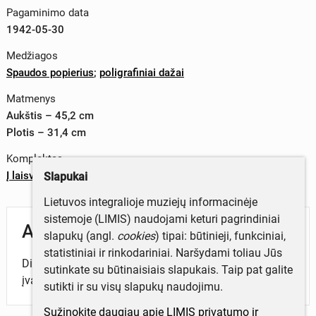
Pagaminimo data
1942-05-30
Medžiagos
Spaudos popierius
;
poligrafiniai dažai
Matmenys
Aukštis – 45,2 cm
Plotis – 31,4 cm
Komplektas
Į laisvę
Slapukai
Lietuvos integralioje muziejų informacinėje
sistemoje (LIMIS) naudojami keturi pagrindiniai
Aprašymas
slapukų (angl.
cookies
) tipai: būtinieji, funkciniai,
statistiniai ir rinkodariniai. Naršydami toliau Jūs
Dienraštyje išspausdintos šalies, pasaulio naujienos,
sutinkate su būtinaisiais slapukais. Taip pat galite
įvairūs potvarkiai, skelbimai ir kt.
sutikti ir su visų slapukų naudojimu.
Sužinokite daugiau apie LIMIS privatumo ir