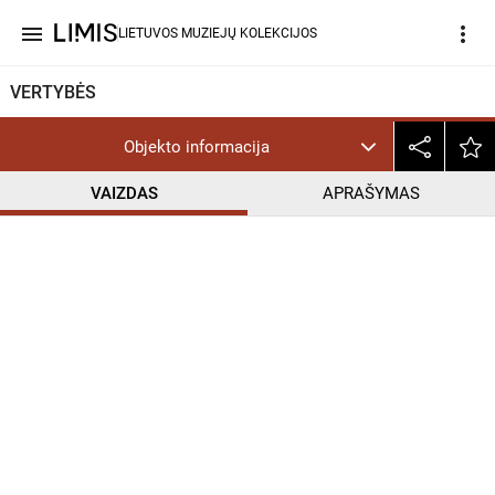
menu
more_vert
LIETUVOS MUZIEJŲ KOLEKCIJOS
VERTYBĖS
Objekto informacija
VAIZDAS
APRAŠYMAS
help_outline
CC BY