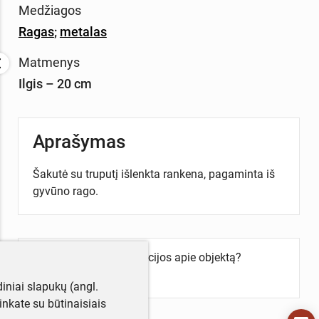
Medžiagos
Ragas
;
metalas
Matmenys
Ilgis – 20 cm
Aprašymas
Šakutė su truputį išlenkta rankena, pagaminta iš
gyvūno rago.
Turite daugiau informacijos apie objektą?
Parašykite mums!
iniai slapukų (angl.
utinkate su būtinaisiais