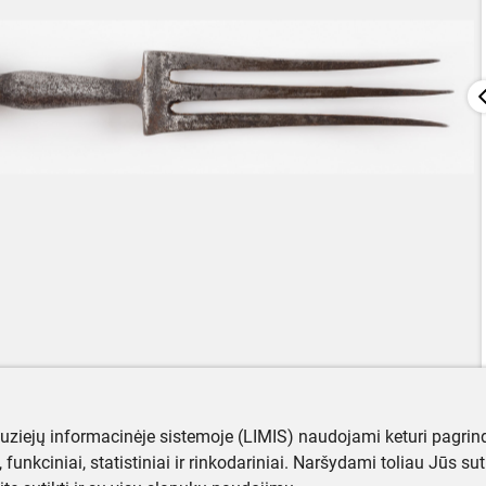
muziejų informacinėje sistemoje (LIMIS) naudojami keturi pagrind
ji, funkciniai, statistiniai ir rinkodariniai. Naršydami toliau Jūs s