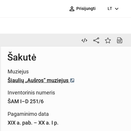
person_outline
expand_more
Prisijungti
LT
Šakutė
Muziejus
Šiaulių „Aušros“ muziejus
Inventorinis numeris
ŠAM I–D 251/6
Pagaminimo data
XIX a. pab. – XX a. I p.