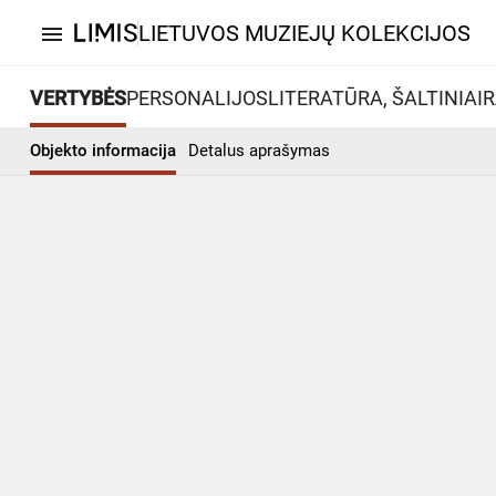
LIETUVOS MUZIEJŲ KOLEKCIJOS
menu
VERTYBĖS
PERSONALIJOS
LITERATŪRA, ŠALTINIAI
R
Objekto informacija
Detalus aprašymas