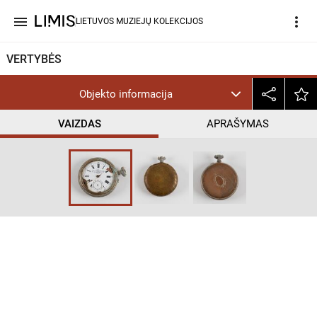
menu
more_vert
LIETUVOS MUZIEJŲ KOLEKCIJOS
VERTYBĖS
Objekto informacija
VAIZDAS
APRAŠYMAS
help_outline
PD