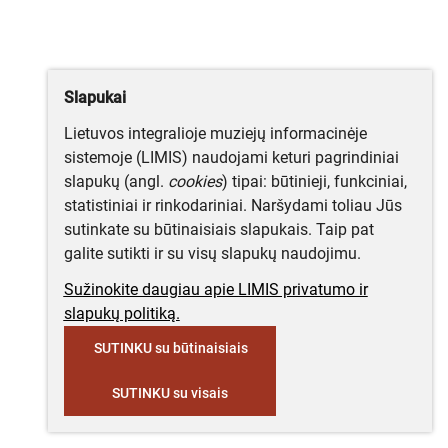
Slapukai
Lietuvos integralioje muziejų informacinėje
sistemoje (LIMIS) naudojami keturi pagrindiniai
slapukų (angl.
cookies
) tipai: būtinieji, funkciniai,
statistiniai ir rinkodariniai. Naršydami toliau Jūs
sutinkate su būtinaisiais slapukais. Taip pat
galite sutikti ir su visų slapukų naudojimu.
Sužinokite daugiau apie LIMIS privatumo ir
slapukų politiką.
SUTINKU su būtinaisiais
SUTINKU su visais