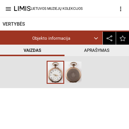
menu
more_vert
LIETUVOS MUZIEJŲ KOLEKCIJOS
VERTYBĖS
Objekto informacija
VAIZDAS
APRAŠYMAS
help_outline
PD