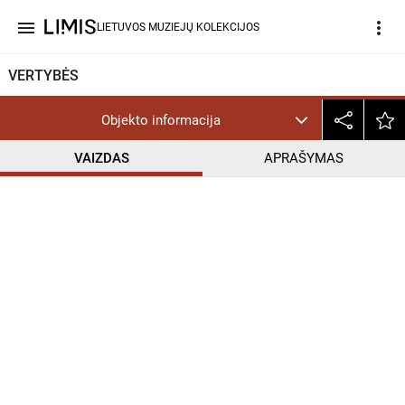
menu
more_vert
LIETUVOS MUZIEJŲ KOLEKCIJOS
VERTYBĖS
Objekto informacija
VAIZDAS
APRAŠYMAS
help_outline
PD