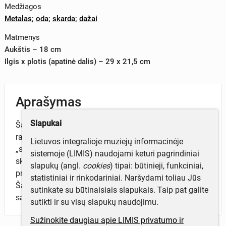
Medžiagos
Metalas
;
oda
;
skarda
;
dažai
Matmenys
Aukštis – 18 cm
Ilgis x plotis (apatinė dalis) – 29 x 21,5 cm
Aprašymas
Slapukai
Šalmas metalinis, nudažytas pereinamomis juoda ir
raudona spalvomis.Viršugalvyje yra juodos spalvos
Lietuvos integralioje muziejų informacinėje
„skiauterė“. Šalmo šonuose – dvi nedidelės apvalios
sistemoje (LIMIS) naudojami keturi pagrindiniai
skylutės, padengtos smulkiu metaliniu sieteliu. Viduje
slapukų (angl.
cookies
) tipai: būtinieji, funkciniai,
pritvirtintas apsauginis įdėklas – odiniai „liežuvėliai“.
statistiniai ir rinkodariniai. Naršydami toliau Jūs
Šalmas užsegamas odiniu dirželiu su metalinėmis
sutinkate su būtinaisiais slapukais. Taip pat galite
sagtelėmis.
sutikti ir su visų slapukų naudojimu.
Sužinokite daugiau apie LIMIS privatumo ir