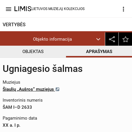
menu
more_vert
LIETUVOS MUZIEJŲ KOLEKCIJOS
VERTYBĖS
Objekto informacija
OBJEKTAS
APRAŠYMAS
Ugniagesio šalmas
Muziejus
Šiaulių „Aušros“ muziejus
Inventorinis numeris
ŠAM I–D 2633
Pagaminimo data
XX a. I p.