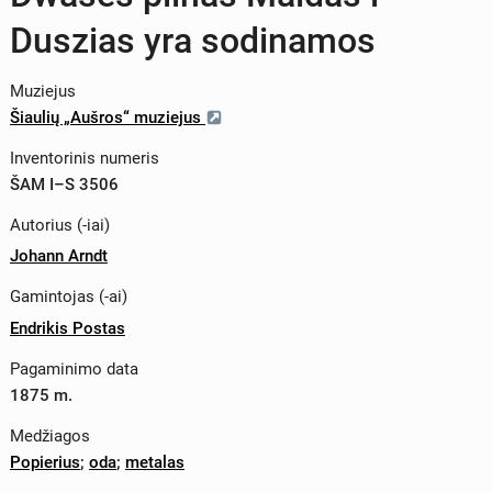
Duszias yra sodinamos
Muziejus
Šiaulių „Aušros“ muziejus
Inventorinis numeris
ŠAM I–S 3506
Autorius (-iai)
Johann Arndt
Gamintojas (-ai)
Endrikis Postas
Pagaminimo data
1875 m.
Medžiagos
Popierius
;
oda
;
metalas