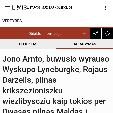
menu
more_vert
LIETUVOS MUZIEJŲ KOLEKCIJOS
VERTYBĖS
Objekto informacija
OBJEKTAS
APRAŠYMAS
Jono Arnto, buwusio wyrauso
Wyskupo Lyneburgke, Rojaus
Darzelis, pilnas
krikszczioniszku
wiezlibyscziu kaip tokios per
Dwases pilnas Maldas i