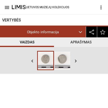
menu
more_vert
LIETUVOS MUZIEJŲ KOLEKCIJOS
VERTYBĖS
Objekto informacija
VAIZDAS
APRAŠYMAS
keyboard_arrow_left
keyboard_arrow_right