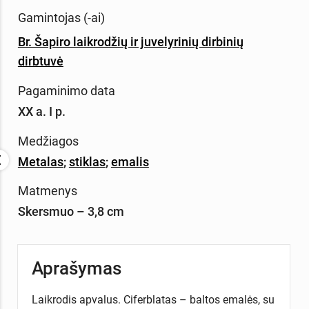
Gamintojas (-ai)
Br. Šapiro laikrodžių ir juvelyrinių dirbinių
dirbtuvė
Pagaminimo data
XX a. I p.
Medžiagos
Metalas
;
stiklas
;
emalis
Matmenys
Skersmuo – 3,8 cm
Aprašymas
Laikrodis apvalus. Ciferblatas – baltos emalės, su