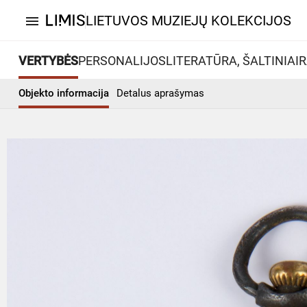
LIETUVOS MUZIEJŲ KOLEKCIJOS
menu
VERTYBĖS
PERSONALIJOS
LITERATŪRA, ŠALTINIAI
R
Objekto informacija
Detalus aprašymas