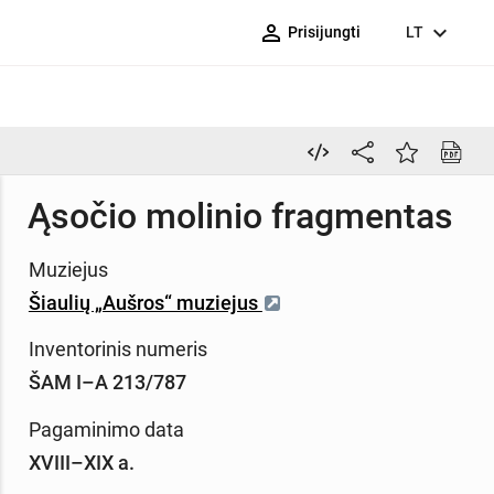
person_outline
expand_more
Prisijungti
LT
Ąsočio molinio fragmentas
Muziejus
Šiaulių „Aušros“ muziejus
Inventorinis numeris
ŠAM I–A 213/787
Pagaminimo data
XVIII–XIX a.