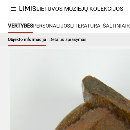
LIETUVOS MUZIEJŲ KOLEKCIJOS
menu
VERTYBĖS
PERSONALIJOS
LITERATŪRA, ŠALTINIAI
R
Objekto informacija
Detalus aprašymas