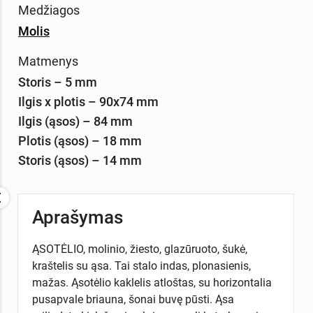
Medžiagos
Molis
Matmenys
Storis – 5 mm
Ilgis x plotis – 90x74 mm
Ilgis (ąsos) – 84 mm
Plotis (ąsos) – 18 mm
Storis (ąsos) – 14 mm
Aprašymas
ĄSOTĖLIO, molinio, žiesto, glazūruoto, šukė,
kraštelis su ąsa. Tai stalo indas, plonasienis,
mažas. Ąsotėlio kaklelis atloštas, su horizontalia
pusapvale briauna, šonai buvę pūsti. Ąsa