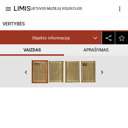
menu
more_vert
LIETUVOS MUZIEJŲ KOLEKCIJOS
VERTYBĖS
Objekto informacija
VAIZDAS
APRAŠYMAS
keyboard_arrow_left
keyboard_arrow_right