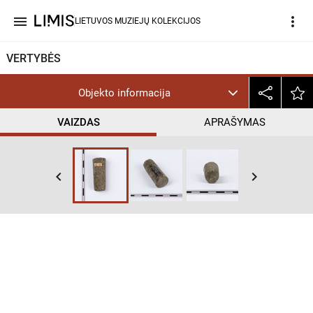
menu
more_vert
LIETUVOS MUZIEJŲ KOLEKCIJOS
VERTYBĖS
Objekto informacija
VAIZDAS
APRAŠYMAS
keyboard_arrow_left
keyboard_arrow_right