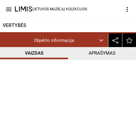
menu
more_vert
LIETUVOS MUZIEJŲ KOLEKCIJOS
VERTYBĖS
Objekto informacija
VAIZDAS
APRAŠYMAS
help_outline
CC BY