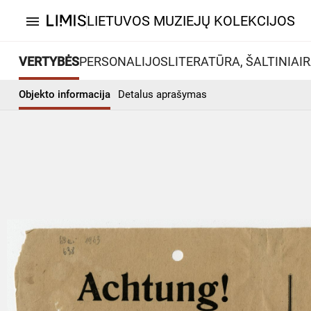
LIETUVOS MUZIEJŲ KOLEKCIJOS
menu
VERTYBĖS
PERSONALIJOS
LITERATŪRA, ŠALTINIAI
R
Objekto informacija
Detalus aprašymas