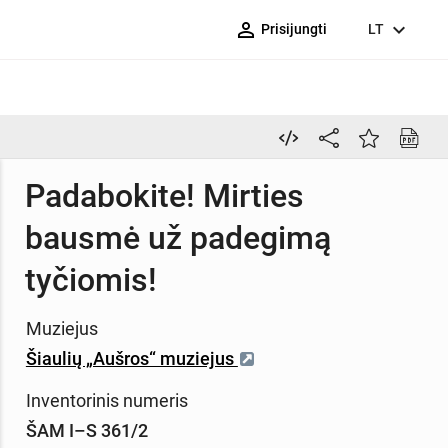
person_outline
expand_more
Prisijungti
LT
Padabokite! Mirties
bausmė už padegimą
tyčiomis!
Muziejus
Šiaulių „Aušros“ muziejus
Inventorinis numeris
ŠAM I–S 361/2