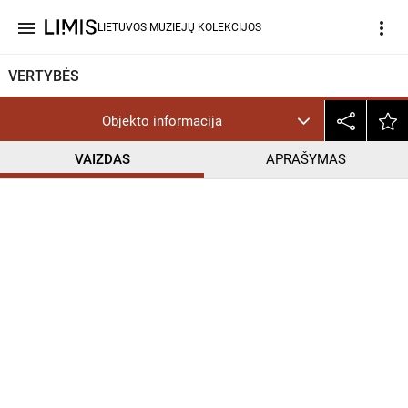
menu
more_vert
LIETUVOS MUZIEJŲ KOLEKCIJOS
VERTYBĖS
Objekto informacija
VAIZDAS
APRAŠYMAS