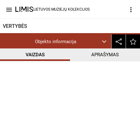
menu
more_vert
LIETUVOS MUZIEJŲ KOLEKCIJOS
VERTYBĖS
Objekto informacija
VAIZDAS
APRAŠYMAS